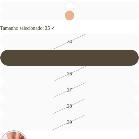
CALÇADOS
Botas
Coturnos
Tênis
Tamanho selecionado:
35
Sapatilhas
34
Sandálias
Pantufas
→ Ver todos os
35
calçados
36
37
38
39