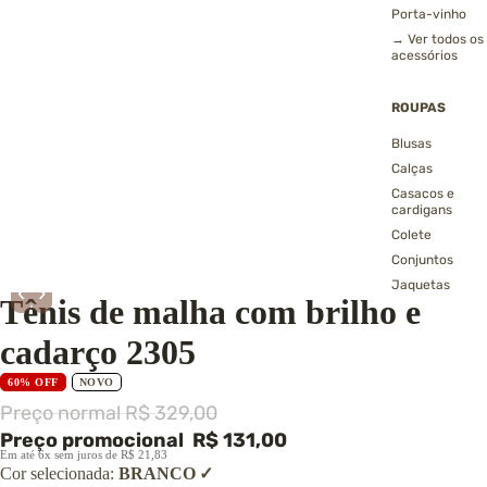
Porta-vinho
→ Ver todos os
acessórios
ROUPAS
Blusas
Calças
Casacos e
cardigans
Colete
Conjuntos
Jaquetas
‹
›
Tênis de malha com brilho e
Echarpes, golas
gorros
cadarço 2305
Polainas
Shorts e saias
60% OFF
NOVO
Vestidos
Preço normal
R$ 329,00
→ Ver todas as
Preço promocional
R$ 131,00
roupas
Em até 6x sem juros de R$ 21,83
Cor selecionada:
BRANCO