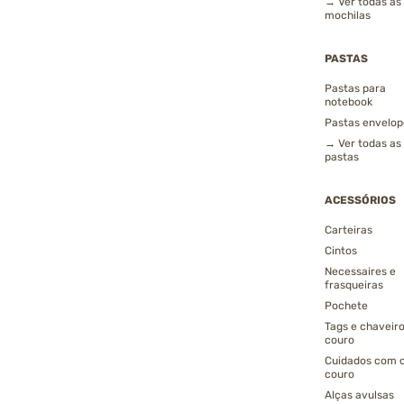
→ Ver todas as
mochilas
PASTAS
Pastas para
notebook
Pastas envelop
→ Ver todas as
pastas
ACESSÓRIOS
Carteiras
Cintos
Necessaires e
frasqueiras
Pochete
Tags e chaveir
couro
Cuidados com 
couro
Alças avulsas