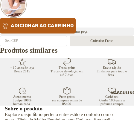
ADICIONAR AO CARRINHO
Envio rápido 🔥 Última peça
Calcular Frete
Produtos similares
+ 10 anos de loja
Troca grátis
Envio rápido
Desde 2015
Troca ou devolução em
Enviamos para todo o
até 7 dias.
Brasil.
MASCULIN
Atendimento
Frete grátis
Cashback
Equipe 100%
em compras acima de
Ganhe 10% para a
humanizada.
R$499.
próxima compra
Sobre o produto
Explore o equilíbrio perfeito entre estilo e conforto com o
nosso Tênis de Malha Feminino com Cadarço. Sua malha
delicadamente trabalhada não apenas oferece um ajuste
respirável e flexível, mas também exibe um sutil brilho que