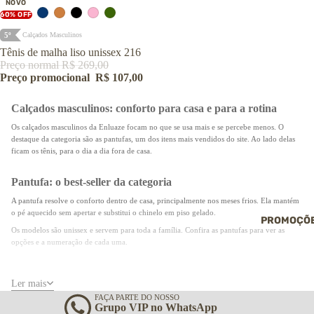
NOVO
Pantufas
60% OFF
→ Ver todos os
calçados
5º
Calçados Masculinos
Tênis de malha liso unissex 216
Preço normal
R$ 269,00
Preço promocional
R$ 107,00
Calçados masculinos: conforto para casa e para a rotina
Os calçados masculinos da Enluaze focam no que se usa mais e se percebe menos. O
destaque da categoria são as pantufas, um dos itens mais vendidos do site. Ao lado delas
ficam os tênis, para o dia a dia fora de casa.
Pantufa: o best-seller da categoria
A pantufa resolve o conforto dentro de casa, principalmente nos meses frios. Ela mantém
o pé aquecido sem apertar e substitui o chinelo em piso gelado.
PROMOÇÕ
Os modelos são unissex e servem para toda a família. Confira as
pantufas
para ver as
opções e a numeração de cada uma.
Tênis para o dia a dia
Ler mais
Fora de casa, o critério muda um pouco. O tênis cobre a rotina externa: trabalho informal,
FAÇA PARTE DO NOSSO
passeio e fim de semana. Conforto e versatilidade mandam aqui, já que esse é o par que
Grupo VIP no WhatsApp