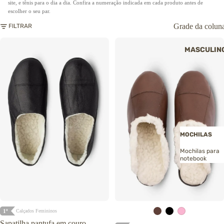
site, e tênis para o dia a dia. Confira a numeração indicada em cada produto antes de
Bolsas de festa
escolher o seu par.
Clutch
Grade da colun
FILTRAR
→ Ver todas as
bolsas
MASCULIN
MOCHILAS
Mochilas antifu
Mochilas para
notebook
Mochilas casua
Bolsa mochila
Mochila
MOCHILAS
maternidade
→ Ver todas as
Mochilas para
mochilas
notebook
Mochilas
transversais
PASTAS
Mochila de car
Pastas para
→ Ver todas as
notebook
mochilas
1º
Calçados Femininos
Pastas envelop
Sapatilha pantufa em couro