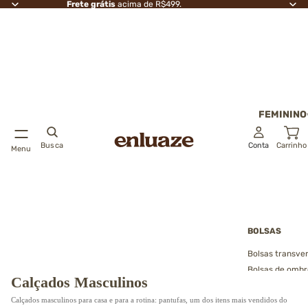
Frete grátis
acima de R$499.
FEMININO
Busca
Conta
Carrinho
Menu
BOLSAS
Bolsas transver
Bolsas de ombr
Calçados Masculinos
Bolsas de mão
Calçados masculinos para casa e para a rotina: pantufas, um dos itens mais vendidos do
Bolsas saco