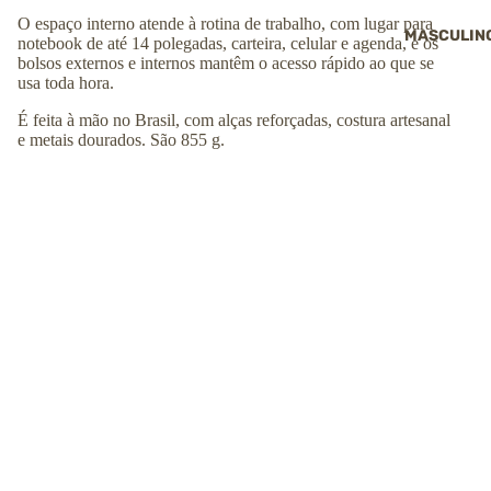
O espaço interno atende à rotina de trabalho, com lugar para
MASCULIN
notebook de até 14 polegadas, carteira, celular e agenda, e os
bolsos externos e internos mantêm o acesso rápido ao que se
usa toda hora.
É feita à mão no Brasil, com alças reforçadas, costura artesanal
e metais dourados. São 855 g.
Destaques da mochila Suelen:
✔
Couro legítimo com acabamento limpo
✔
Design antifurto, com abertura traseira
✔
Comporta notebook de até 14 polegadas
R$ 599,00
COMPRAR
✔
Bolsos externos e internos
✔
Alças reforçadas com costura artesanal
✔
Metais dourados
✔
855 g
Ficha técnica
Altura: ↕︎
44
cm
Largura: ⟷
34
cm
Profundidade: ⤢
13
cm
Peso:
855
g
Capacidade aproximada:
19.4 L
Tamanho:
Médio