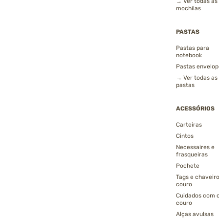
→ Ver todas as
mochilas
PASTAS
Pastas para
notebook
Pastas envelop
→ Ver todas as
pastas
ACESSÓRIOS
Carteiras
Cintos
Necessaires e
frasqueiras
Pochete
Tags e chaveir
couro
Cuidados com 
couro
Alças avulsas