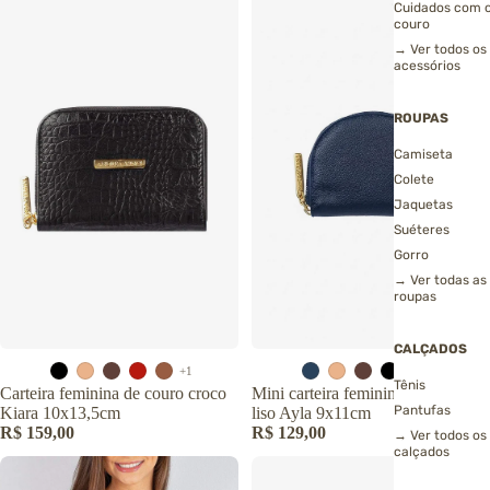
Cuidados com 
couro
→ Ver todos os
acessórios
ROUPAS
Camiseta
Colete
Jaquetas
Suéteres
Gorro
→ Ver todas as
roupas
CALÇADOS
+1
+1
Tênis
Carteira feminina de couro croco
Mini carteira feminina de couro
Pantufas
Kiara 10x13,5cm
liso Ayla 9x11cm
R$ 159,00
R$ 129,00
→ Ver todos os
calçados