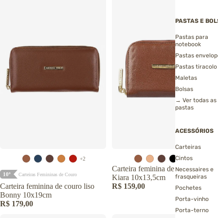
PASTAS E BO
Pastas para
notebook
Pastas envelop
Pastas tiracolo
Maletas
Bolsas
→ Ver todas as
pastas
ACESSÓRIOS
Carteiras
Cintos
+2
+1
Carteira feminina de couro liso
Necessaires e
10º
Carteiras Femininas de Couro
Kiara 10x13,5cm
frasqueiras
Carteira feminina de couro liso
R$ 159,00
Pochetes
Bonny 10x19cm
Porta-vinho
R$ 179,00
Porta-terno