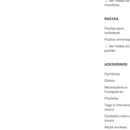
→ Ver todas as
mochilas
PASTAS
Pastas para
notebook
Pastas envelop
→ Ver todas as
pastas
ACESSÓRIOS
Carteiras
Cintos
Necessaires e
frasqueiras
Pochete
Tags e chaveir
couro
Cuidados com 
couro
Alças avulsas