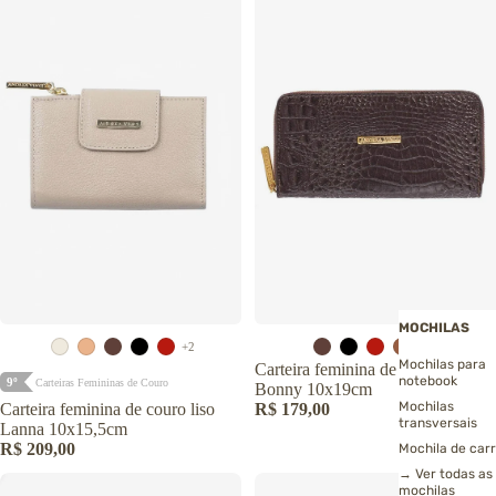
MOCHILAS
+2
Mochilas para
Carteira feminina de couro croco
notebook
9º
Carteiras Femininas de Couro
Bonny 10x19cm
Mochilas
Carteira feminina de couro liso
R$ 179,00
transversais
Lanna 10x15,5cm
R$ 209,00
Mochila de car
→ Ver todas as
mochilas