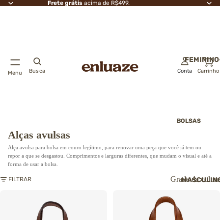
Frete grátis
acima de R$499.
FEMININO
Busca
Conta
Carrinho
Menu
BOLSAS
Alças avulsas
Bolsas transver
Alça avulsa para bolsa em couro legítimo, para renovar uma peça que você já tem ou
Bolsas de ombr
repor a que se desgastou. Comprimentos e larguras diferentes, que mudam o visual e até a
Bolsas de mão
forma de usar a bolsa.
Bolsas saco
Grade da colun
FILTRAR
MASCULIN
Bolsas de festa
Clutch
→ Ver todas as
bolsas