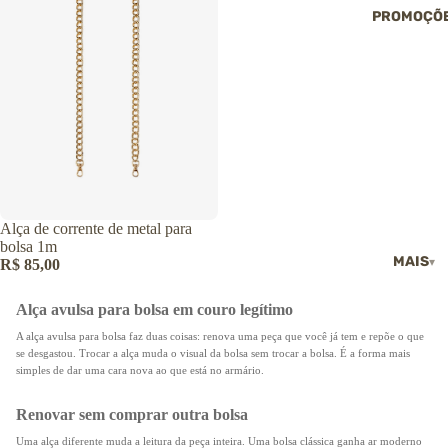
→ Ver todas as
PROMOÇÕ
roupas
Jaquetas
Echarpes, golas
gorros
CALÇADOS
Polainas
Tênis
Shorts e saias
Pantufas
Vestidos
→ Ver todos os
→ Ver todas as
calçados
roupas
CALÇADOS
Alça de corrente de metal para
bolsa 1m
Botas
MAIS
R$ 85,00
Coturnos
Tênis
Alça avulsa para bolsa em couro legítimo
Sapatilhas
A alça avulsa para bolsa faz duas coisas: renova uma peça que você já tem e repõe o que
Sandálias
se desgastou. Trocar a alça muda o visual da bolsa sem trocar a bolsa. É a forma mais
Pantufas
simples de dar uma cara nova ao que está no armário.
→ Ver todos os
calçados
Renovar sem comprar outra bolsa
Uma alça diferente muda a leitura da peça inteira. Uma bolsa clássica ganha ar moderno