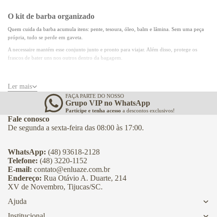
O kit de barba organizado
Quem cuida da barba acumula itens: pente, tesoura, óleo, balm e lâmina. Sem uma peça
própria, tudo se perde em gaveta.
A necessaire mantém esse conjunto junto e pronto para viajar. Além disso, protege os
frascos de bater uns nos outros dentro da bagagem.
Formatos e usos
Ler mais
A escolha começa pelo destino da peça. Uso em casa e uso em viagem pedem coisas
FAÇA PARTE DO NOSSO
diferentes.
Grupo VIP no WhatsApp
Participe e tenha acesso
a descontos exclusivos!
Os modelos maleáveis se ajustam ao espaço que sobra na mala. Já os estruturados ficam
Fale conosco
em pé na bancada do hotel e facilitam o acesso.
De segunda a sexta-feira das 08:00 às 17:00.
Uma busca comum nesta categoria é por porta-Bíblia de couro. Os modelos maiores e
estruturados costumam atender esse uso, então vale comparar as medidas da descrição
com o tamanho do seu livro.
WhatsApp:
(48) 93618-2128
Telefone:
(48) 3220-1152
E-mail:
contato@enluaze.com.br
Uma peça, várias viagens
Endereço:
Rua Otávio A. Duarte, 214
A necessaire é daquelas peças que ficam prontas o ano inteiro. Quem viaja com
XV de Novembro, Tijucas/SC.
frequência mantém uma versão sempre montada.
Ajuda
Em couro, ela aguenta o vaivém de mala e bancada molhada sem estragar. Por isso
costuma durar bem mais que as versões de tecido.
Institucional