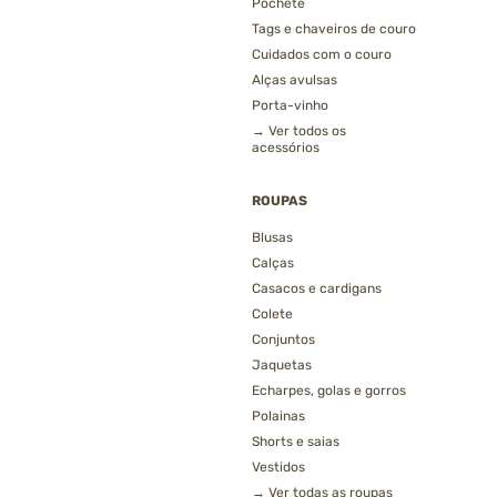
Pochete
Tags e chaveiros de couro
Cuidados com o couro
Alças avulsas
Porta-vinho
→ Ver todos os
acessórios
ROUPAS
Blusas
Calças
Casacos e cardigans
Colete
Conjuntos
Jaquetas
Echarpes, golas e gorros
Polainas
Shorts e saias
Vestidos
→ Ver todas as roupas