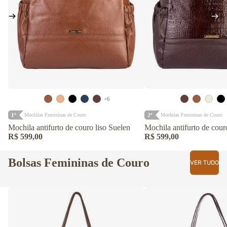
+6
1º
2º
Mochilas Femininas de Couro
Mochilas Femininas de Couro
Mochila antifurto de couro liso Suelen
Mochila antifurto de cour
R$ 599,00
R$ 599,00
Bolsas Femininas de Couro
VER TUDO