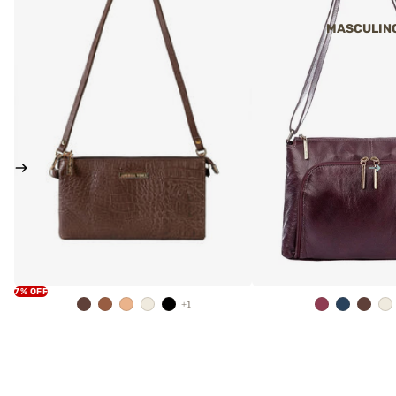
MASCULIN
7% OFF
+1
2º
1º
Bolsas Femininas de Couro
Bolsas Femininas de Couro
Bolsa de couro liso tirac
Bolsa transversal pequena de couro croco
R$ 559,00
Tayná
Preço promocional
R$ 369,00