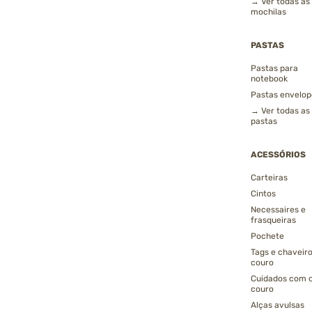
→ Ver todas as
mochilas
PASTAS
Pastas para
notebook
Pastas envelop
→ Ver todas as
pastas
ACESSÓRIOS
Carteiras
Cintos
Necessaires e
frasqueiras
Pochete
Tags e chaveir
couro
Cuidados com 
couro
Alças avulsas