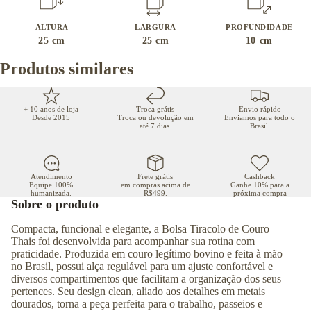
ALTURA
LARGURA
PROFUNDIDADE
25
cm
25
cm
10
cm
Produtos similares
+ 10 anos de loja
Troca grátis
Envio rápido
Desde 2015
Troca ou devolução em
Enviamos para todo o
até 7 dias.
Brasil.
Atendimento
Frete grátis
Cashback
Equipe 100%
em compras acima de
Ganhe 10% para a
humanizada.
R$499.
próxima compra
Sobre o produto
Compacta, funcional e elegante, a Bolsa Tiracolo de Couro
Thais foi desenvolvida para acompanhar sua rotina com
praticidade. Produzida em couro legítimo bovino e feita à mão
no Brasil, possui alça regulável para um ajuste confortável e
diversos compartimentos que facilitam a organização dos seus
pertences. Seu design clean, aliado aos detalhes em metais
dourados, torna a peça perfeita para o trabalho, passeios e