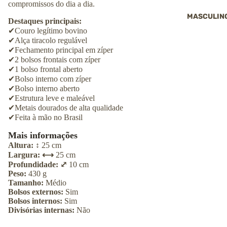
compromissos do dia a dia.
MASCULIN
Destaques principais:
✔
Couro legítimo bovino
✔
Alça tiracolo regulável
✔
Fechamento principal em zíper
✔
2 bolsos frontais com zíper
✔
1 bolso frontal aberto
✔
Bolso interno com zíper
✔
Bolso interno aberto
✔
Estrutura leve e maleável
✔
Metais dourados de alta qualidade
✔
Feita à mão no Brasil
Mais informações
Altura: ↕︎
25
cm
Largura: ⟷
25
cm
Profundidade: ⤢
10
cm
Peso:
430
g
Tamanho:
Médio
Bolsos externos:
Sim
Bolsos internos:
Sim
Divisórias internas:
Não
Tipo de alça:
Alça de ombro
Alça transversal