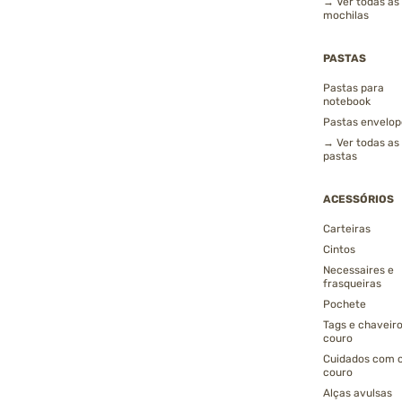
→ Ver todas as
mochilas
PASTAS
Pastas para
notebook
Pastas envelop
→ Ver todas as
pastas
ACESSÓRIOS
Carteiras
Cintos
Necessaires e
frasqueiras
Pochete
Tags e chaveir
couro
Cuidados com 
couro
Alças avulsas