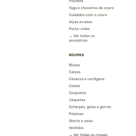
Pochete
Tags e chaveiros de couro
Cuidados com o couro
Alças avulsas
Porta-vinho
→ Ver todos os
acessórios
ROUPAS
Blusas
Calças
Casacos e cardigans
Colete
Conjuntos
Jaquetas
Echarpes, golas e gorros
Polainas
Shorts e saias
Vestidos
→ Ver todas as roupas