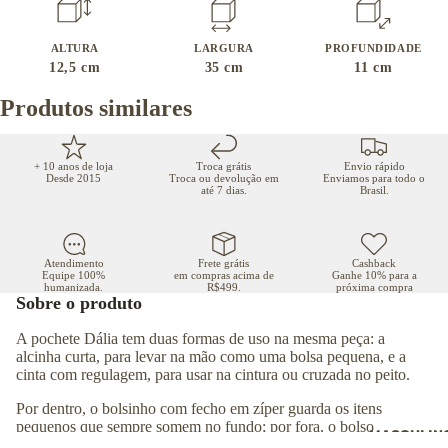
ALTURA
LARGURA
PROFUNDIDADE
12,5
cm
35
cm
11
cm
Produtos similares
+ 10 anos de loja
Troca grátis
Envio rápido
Desde 2015
Troca ou devolução em
Enviamos para todo o
até 7 dias.
Brasil.
Atendimento
Frete grátis
Cashback
Equipe 100%
em compras acima de
Ganhe 10% para a
humanizada.
R$499.
próxima compra
Sobre o produto
A pochete Dália tem duas formas de uso na mesma peça: a
alcinha curta, para levar na mão como uma bolsa pequena, e a
cinta com regulagem, para usar na cintura ou cruzada no peito.
Por dentro, o bolsinho com fecho em zíper guarda os itens
pequenos que sempre somem no fundo; por fora, o bolso
MASCULIN
frontal deixa à mão o que sai primeiro.