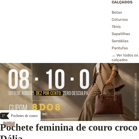
CALÇADOS
Botas
Coturnos
Tênis
Sapatilhas
Sandálias
Pantufas
→ Ver todos os
calçados
1º
Pochetes de couro
‹
›
Pochete feminina de couro croco
Dália