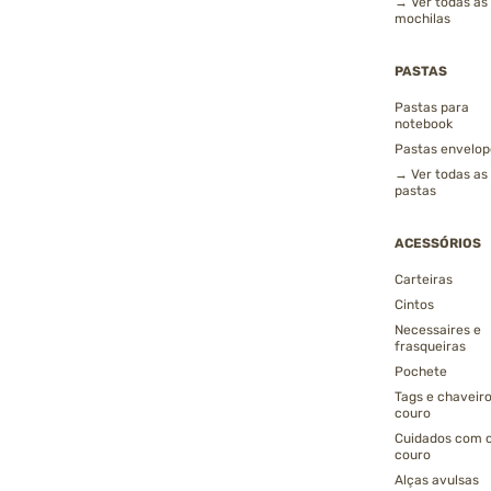
→ Ver todas as
mochilas
PASTAS
Pastas para
notebook
Pastas envelop
→ Ver todas as
pastas
ACESSÓRIOS
Carteiras
Cintos
Necessaires e
frasqueiras
Pochete
Tags e chaveir
couro
Cuidados com 
couro
Alças avulsas