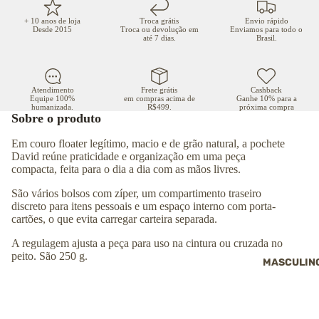
+ 10 anos de loja
Troca grátis
Envio rápido
Desde 2015
Troca ou devolução em
Enviamos para todo o
até 7 dias.
Brasil.
Atendimento
Frete grátis
Cashback
Equipe 100%
em compras acima de
Ganhe 10% para a
humanizada.
R$499.
próxima compra
Sobre o produto
Em couro floater legítimo, macio e de grão natural, a pochete
David reúne praticidade e organização em uma peça
compacta, feita para o dia a dia com as mãos livres.
São vários bolsos com zíper, um compartimento traseiro
discreto para itens pessoais e um espaço interno com porta-
cartões, o que evita carregar carteira separada.
A regulagem ajusta a peça para uso na cintura ou cruzada no
peito. São 250 g.
MASCULIN
Destaques da pochete David:
✔
Couro floater legítimo, macio e resistente
✔
Regulagem ajustável para diferentes formas de uso