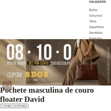
CALÇADOS
Botas
Coturnos
Tênis
Sapatilhas
Sandálias
Pantufas
→ Ver todos os
calçados
‹
›
Pochete masculina de couro
floater David
COURO LEGÍTIMO