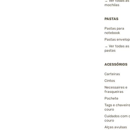
→ Ver todas as
mochilas
PASTAS
Pastas para
notebook
Pastas envelop
→ Ver todas as
pastas
ACESSÓRIOS
Carteiras
Cintos
Necessaires e
frasqueiras
Pochete
Tags e chaveir
couro
Cuidados com 
couro
Alças avulsas