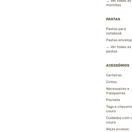
→ Ver todas as
mochilas
PASTAS
Pastas para
notebook
Pastas envelop
→ Ver todas as
pastas
ACESSÓRIOS
Carteiras
Cintos
Necessaires e
frasqueiras
Pochete
Tags e chaveir
couro
Cuidados com 
couro
Alças avulsas