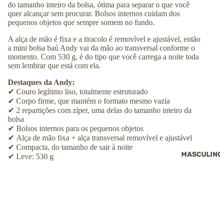
do tamanho inteiro da bolsa, ótima para separar o que você
quer alcançar sem procurar. Bolsos internos cuidam dos
pequenos objetos que sempre somem no fundo.
A alça de mão é fixa e a tiracolo é removível e ajustável, então
a mini bolsa baú Andy vai da mão ao transversal conforme o
momento. Com 530 g, é do tipo que você carrega a noite toda
sem lembrar que está com ela.
Destaques da Andy:
✔
Couro legítimo liso, totalmente estruturado
✔
Corpo firme, que mantém o formato mesmo vazia
✔
2 repartições com zíper, uma delas do tamanho inteiro da
bolsa
✔
Bolsos internos para os pequenos objetos
✔
Alça de mão fixa + alça transversal removível e ajustável
✔
Compacta, do tamanho de sair à noite
MASCULIN
✔
Leve: 530 g
Ficha técnica
Altura: ↕︎
18
cm
Largura: ⟷
23
cm
Profundidade: ⤢
10
cm
Peso:
530
g
Tamanho:
Pequeno