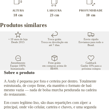
ALTURA
LARGURA
PROFUNDIDADE
18
cm
23
cm
10
cm
Produtos similares
+ 10 anos de loja
Troca grátis
Envio rápido
Desde 2015
Troca ou devolução em
Enviamos para todo o
até 7 dias.
Brasil.
Atendimento
Frete grátis
Cashback
Equipe 100%
em compras acima de
Ganhe 10% para a
humanizada.
R$499.
próxima compra
Sobre o produto
A Andy é pequena por fora e certeira por dentro. Totalmente
estruturada, de corpo firme, ela mantém o formato de baú
mesmo vazia — nada de bolsa murcha pendurada na cadeira
do restaurante.
Em couro legítimo liso, são duas repartições com zíper: a
principal, onde vão celular, carteira e chaves, e uma segunda