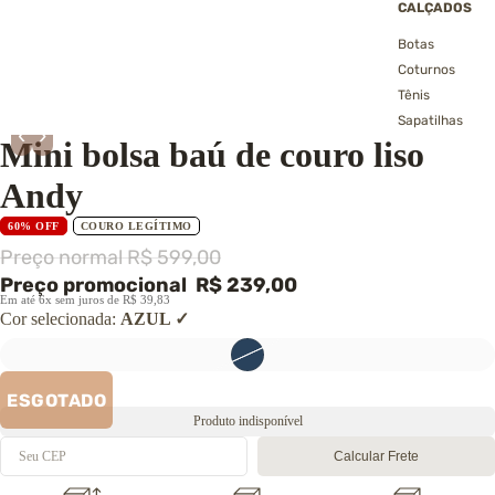
CALÇADOS
Botas
Coturnos
Tênis
Sapatilhas
‹
›
Mini bolsa baú de couro liso
Sandálias
Pantufas
Andy
→ Ver todos os
calçados
60% OFF
COURO LEGÍTIMO
Preço normal
R$ 599,00
Preço promocional
R$ 239,00
Em até 6x sem juros de R$ 39,83
Cor selecionada:
AZUL
ESGOTADO
Produto indisponível
Calcular Frete