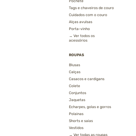
Pochete
Tags e chaveiros de couro
Cuidados com o couro
Alças avulsas
Porta-vinho
→ Ver todos os
acessórios
ROUPAS
Blusas
Calças
Casacos e cardigans
Colete
Conjuntos
Jaquetas
Echarpes, golas e gorros
Polainas
Shorts e saias
Vestidos
→ Ver todas as roupas