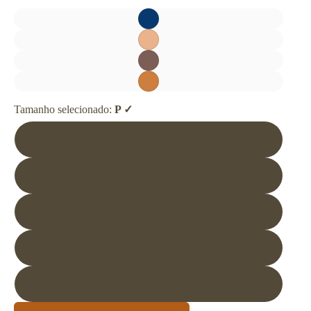
Tamanho selecionado:
P
P
M
G
GG
G1