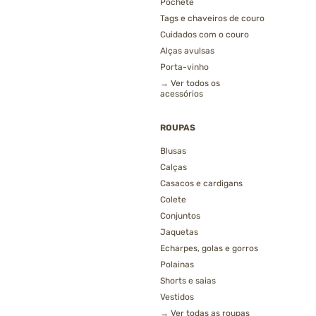
Pochete
Tags e chaveiros de couro
Cuidados com o couro
Alças avulsas
Porta-vinho
→ Ver todos os
acessórios
ROUPAS
Blusas
Calças
Casacos e cardigans
Colete
Conjuntos
Jaquetas
Echarpes, golas e gorros
Polainas
Shorts e saias
Vestidos
→ Ver todas as roupas