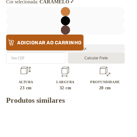
Cor selecionada:
CARAMELO
ADICIONAR AO CARRINHO
Envio rápido 🔥 Última peça
Calcular Frete
ALTURA
LARGURA
PROFUNDIDADE
23
cm
32
cm
20
cm
Produtos similares