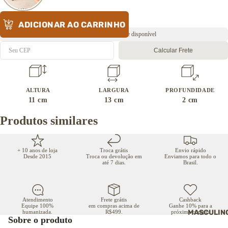
Sapatilhas
Sandálias
ADICIONAR AO CARRINHO
Pantufas
Envio rápido ⚡️ Estoque disponível
→ Ver todos os
Calcular Frete
calçados
ALTURA
LARGURA
PROFUNDIDADE
11
cm
13
cm
2
cm
Produtos similares
+ 10 anos de loja
Troca grátis
Envio rápido
Desde 2015
Troca ou devolução em
Enviamos para todo o
até 7 dias.
Brasil.
Atendimento
Frete grátis
Cashback
Equipe 100%
em compras acima de
Ganhe 10% para a
MASCULIN
humanizada.
R$499.
próxima compra
Sobre o produto