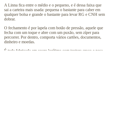
A Linna fica entre o médio e o pequeno, e é dessa faixa que
sai a carteira mais usada: pequena o bastante para caber em
qualquer bolsa e grande o bastante para levar RG e CNH sem
dobrar.
O fechamento é por lapela com botão de pressão, aquele que
fecha com um toque e abre com um puxão, sem zíper para
percorrer. Por dentro, comporta vários cartões, documentos,
dinheiro e moedas.
É toda fabricada em couro legítimo com textura croco e pesa
110 g.
Destaques da carteira Linna:
✔
Couro legítimo com textura croco
R$ 159,00
COMPRAR
✔
Lapela com botão de pressão
✔
Comporta RG e CNH
✔
Espaço para vários cartões
✔
Lugar para dinheiro e moedas
✔
Tamanho médio para pequeno, com 110 g
Ficha técnica
Altura: ↕︎
11
cm
Largura: ⟷
13
cm