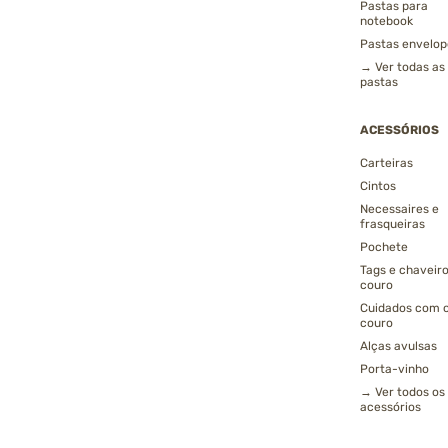
Pastas para
notebook
Pastas envelop
→ Ver todas as
pastas
ACESSÓRIOS
Carteiras
Cintos
Necessaires e
frasqueiras
Pochete
Tags e chaveir
couro
Cuidados com 
couro
Alças avulsas
Porta-vinho
→ Ver todos os
acessórios
3º
Carteiras Femininas de Couro