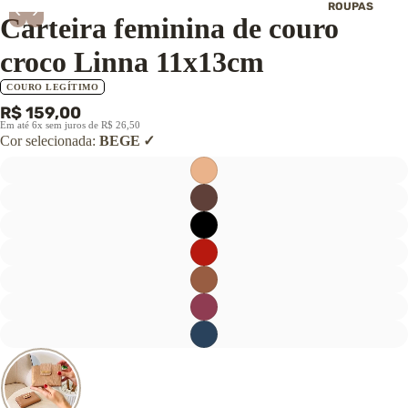
‹
›
ROUPAS
Carteira feminina de couro
Blusas
croco Linna 11x13cm
Calças
Casacos e
COURO LEGÍTIMO
cardigans
R$ 159,00
Colete
Em até 6x sem juros de R$ 26,50
Conjuntos
Cor selecionada:
BEGE
Jaquetas
Echarpes, golas
gorros
Polainas
Shorts e saias
Vestidos
→ Ver todas as
roupas
CALÇADOS
Botas
Coturnos
Tênis