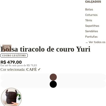
CALÇADOS
Botas
Coturnos
Tênis
Sapatilhas
Sandálias
Pantufas
→ Ver todos os
calçados
‹
›
Bolsa tiracolo de couro Yuri
COURO LEGÍTIMO
R$ 479,00
Em até 6x sem juros de R$ 79,83
Cor selecionada:
CAFÉ