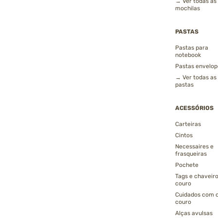
→ Ver todas as
mochilas
PASTAS
Pastas para
notebook
Pastas envelop
→ Ver todas as
pastas
ACESSÓRIOS
Carteiras
Cintos
Necessaires e
frasqueiras
Pochete
Tags e chaveir
couro
Cuidados com 
couro
Alças avulsas