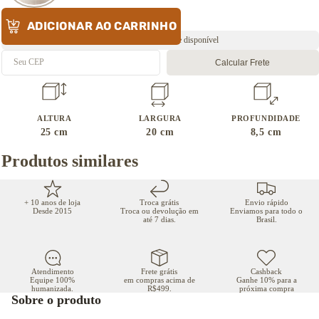
ADICIONAR AO CARRINHO
Envio rápido ⚡️ Estoque disponível
Calcular Frete
ALTURA
LARGURA
PROFUNDIDADE
25
cm
20
cm
8,5
cm
Produtos similares
+ 10 anos de loja
Troca grátis
Envio rápido
Desde 2015
Troca ou devolução em
Enviamos para todo o
até 7 dias.
Brasil.
Atendimento
Frete grátis
Cashback
Equipe 100%
em compras acima de
Ganhe 10% para a
humanizada.
R$499.
próxima compra
Sobre o produto