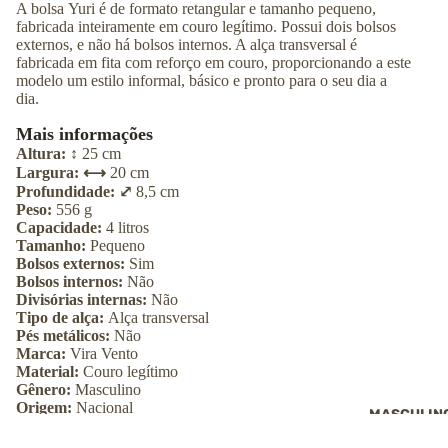
A bolsa Yuri é de formato retangular e tamanho pequeno,
fabricada inteiramente em couro legítimo. Possui dois bolsos
externos, e não há bolsos internos. A alça transversal é
fabricada em fita com reforço em couro, proporcionando a este
modelo um estilo informal, básico e pronto para o seu dia a
dia.
Mais informações
Altura: ↕︎
25
cm
Largura: ⟷
20
cm
Profundidade: ⤢
8,5
cm
Peso:
556
g
Capacidade:
4
litros
Tamanho:
Pequeno
Bolsos externos:
Sim
Bolsos internos:
Não
Divisórias internas:
Não
Tipo de alça:
Alça transversal
Pés metálicos:
Não
Marca:
Vira Vento
Material:
Couro legítimo
Gênero:
Masculino
Origem:
Nacional
MASCULIN
Referência:
VV038