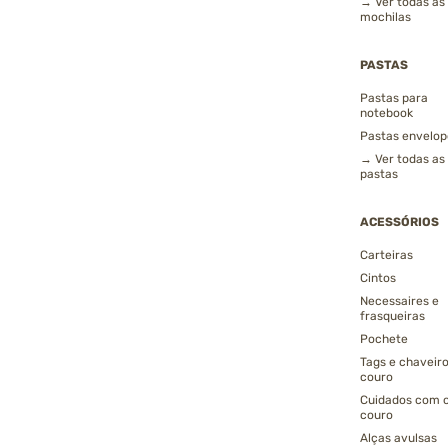
→ Ver todas as
mochilas
PASTAS
Pastas para
notebook
Pastas envelop
→ Ver todas as
pastas
ACESSÓRIOS
Carteiras
Cintos
Necessaires e
frasqueiras
Pochete
Tags e chaveir
couro
Cuidados com 
couro
Alças avulsas