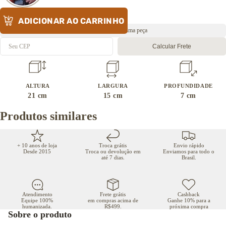
ADICIONAR AO CARRINHO
Envio rápido 🔥 Última peça
Calcular Frete
ALTURA
LARGURA
PROFUNDIDADE
21
cm
15
cm
7
cm
Produtos similares
+ 10 anos de loja
Troca grátis
Envio rápido
Desde 2015
Troca ou devolução em
Enviamos para todo o
até 7 dias.
Brasil.
Atendimento
Frete grátis
Cashback
Equipe 100%
em compras acima de
Ganhe 10% para a
humanizada.
R$499.
próxima compra
Sobre o produto