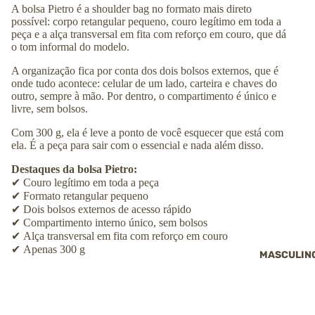
A bolsa Pietro é a shoulder bag no formato mais direto
possível: corpo retangular pequeno, couro legítimo em toda a
peça e a alça transversal em fita com reforço em couro, que dá
o tom informal do modelo.
A organização fica por conta dos dois bolsos externos, que é
onde tudo acontece: celular de um lado, carteira e chaves do
outro, sempre à mão. Por dentro, o compartimento é único e
livre, sem bolsos.
Com 300 g, ela é leve a ponto de você esquecer que está com
ela. É a peça para sair com o essencial e nada além disso.
Destaques da bolsa Pietro:
✔
Couro legítimo em toda a peça
✔
Formato retangular pequeno
✔
Dois bolsos externos de acesso rápido
✔
Compartimento interno único, sem bolsos
✔
Alça transversal em fita com reforço em couro
✔
Apenas 300 g
MASCULIN
Ficha técnica
Altura: ↕︎
21
cm
Largura: ⟷
15
cm
R$ 419,00
Profundidade: ⤢
7
cm
COMPRAR