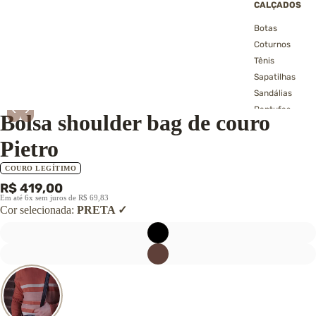
CALÇADOS
Botas
Coturnos
Tênis
Sapatilhas
Sandálias
4º
Bolsas Masculinas de Couro
‹
›
Pantufas
Bolsa shoulder bag de couro
→ Ver todos os
calçados
Pietro
COURO LEGÍTIMO
R$ 419,00
Em até 6x sem juros de R$ 69,83
Cor selecionada:
PRETA