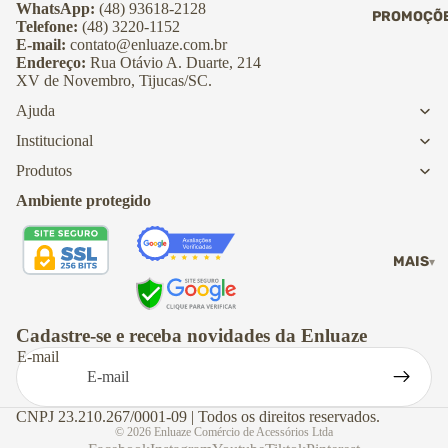
→ Ver todas as
WhatsApp:
(48) 93618-2128
PROMOÇÕ
roupas
Jaquetas
Telefone:
(48) 3220-1152
E-mail:
contato@enluaze.com.br
Echarpes, golas
gorros
Endereço:
Rua Otávio A. Duarte, 214
CALÇADOS
XV de Novembro, Tijucas/SC.
Polainas
Tênis
Shorts e saias
Ajuda
Pantufas
Vestidos
Institucional
→ Ver todos os
→ Ver todas as
calçados
roupas
Produtos
Ambiente protegido
CALÇADOS
Botas
MAIS
Coturnos
Tênis
Sapatilhas
Cadastre-se e receba novidades da Enluaze
Sandálias
E-mail
Pantufas
→ Ver todos os
calçados
CNPJ 23.210.267/0001-09 | Todos os direitos reservados.
© 2026
Enluaze Comércio de Acessórios Ltda