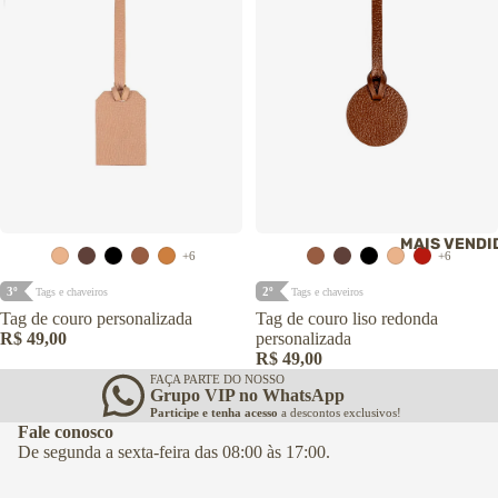
Carteiras
ACESSÓRIOS
ACESSÓRIOS 
Cintos
VIAGEM
Carteiras
Necessaires e
Cintos
frasqueiras
Necessaires e
frasqueiras
Necessaires e
Pochete
frasqueiras
Pochetes
Tags e chaveir
Pochetes
couro
Identificador d
bagagem
Porta-vinho
Cuidados com 
couro
Porta-terno
Porta-terno
Alças avulsas
Porta-vinho
Cuidados com 
couro
MAIS VENDI
Porta-vinho
→ Ver todos os
+6
+6
acessórios
→ Ver todos os
→ Ver todos os
acessórios
acessórios
3º
2º
Tags e chaveiros
Tags e chaveiros
MOCHILAS
Tag de couro personalizada
Tag de couro liso redonda
R$ 49,00
personalizada
ROUPAS
ROUPAS
Mochilas femin
R$ 49,00
Camiseta
Blusas
Mochilas
FAÇA PARTE DO NOSSO
Grupo VIP no WhatsApp
masculinas
Colete
Calças
Participe e tenha acesso
a descontos exclusivos!
Jaquetas
Casacos e
Fale conosco
cardigans
De segunda a sexta-feira das 08:00 às 17:00.
Suéteres
Colete
Gorro
Conjuntos