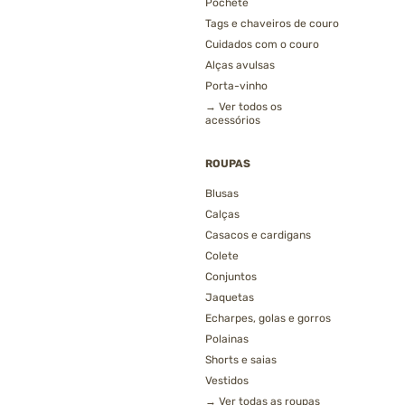
Pochete
Tags e chaveiros de couro
Cuidados com o couro
Alças avulsas
Porta-vinho
→ Ver todos os
acessórios
ROUPAS
Blusas
Calças
Casacos e cardigans
Colete
Conjuntos
Jaquetas
Echarpes, golas e gorros
Polainas
Shorts e saias
Vestidos
→ Ver todas as roupas