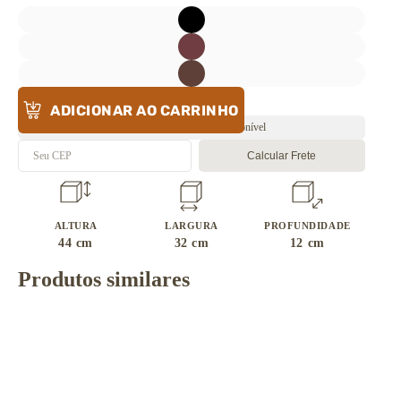
ADICIONAR AO CARRINHO
Envio rápido ⚡️ Estoque disponível
Calcular Frete
ALTURA
LARGURA
PROFUNDIDADE
44
cm
32
cm
12
cm
Produtos similares