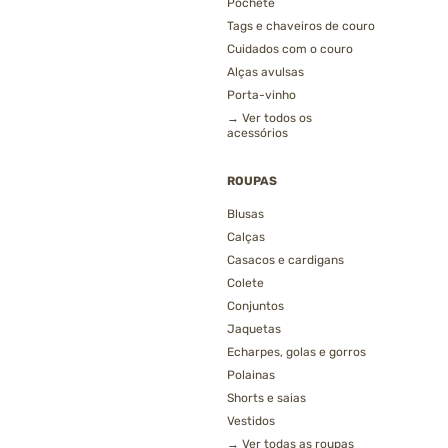
Pochete
Tags e chaveiros de couro
Cuidados com o couro
Alças avulsas
Porta-vinho
→ Ver todos os
acessórios
ROUPAS
Blusas
Calças
Casacos e cardigans
Colete
Conjuntos
Jaquetas
Echarpes, golas e gorros
Polainas
Shorts e saias
Vestidos
→ Ver todas as roupas