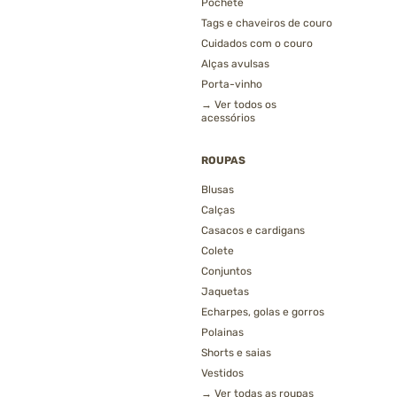
Pochete
Tags e chaveiros de couro
Cuidados com o couro
Alças avulsas
Porta-vinho
→ Ver todos os
acessórios
ROUPAS
Blusas
Calças
Casacos e cardigans
Colete
Conjuntos
Jaquetas
Echarpes, golas e gorros
Polainas
Shorts e saias
Vestidos
→ Ver todas as roupas