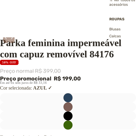
→ Ver todos os
acessórios
ROUPAS
Blusas
‹
›
Calças
Parka feminina impermeável
Casacos e
cardigans
com capuz removível 84176
Colete
Conjuntos
50% OFF
Jaquetas
Preço normal
R$ 399,00
Echarpes, golas
Preço promocional
R$ 199,00
gorros
Em até 6x sem juros de R$ 33,16
Polainas
Cor selecionada:
AZUL
Shorts e saias
Vestidos
→ Ver todas as
roupas
CALÇADOS