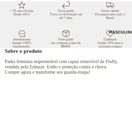
+ 10 anos de loja
Troca grátis
Envio rápido
Desde 2015
Troca ou devolução em
Enviamos para todo o
até 7 dias.
Brasil.
MASCULIN
Atendimento
Frete grátis
Cashback
Equipe 100%
em compras acima de
Ganhe 10% para a
humanizada.
R$499.
próxima compra
Sobre o produto
Parka feminina impermeável com capuz removível da Fluffy,
vendida pela Enluaze. Estilo e proteção contra a chuva.
Compre agora e transforme seu guarda-roupa!
Mais informações
Marca:
Fluffy
Composição:
100% poliéster
Material:
Nylon
Preço normal
R$ 399,00
Gênero:
Feminino
COMPRAR
Preço promocional
R$ 199,00
Estação:
Inverno
Origem:
Importado
Referência:
FL84176P