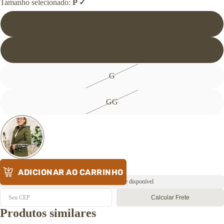
Tamanho selecionado:
P
Botas
Coturnos
P
Tênis
Sapatilhas
Sandálias
M
Pantufas
→ Ver todos os
G
calçados
GG
ADICIONAR AO CARRINHO
Envio rápido ⚡️ Estoque disponível
Calcular Frete
Produtos similares