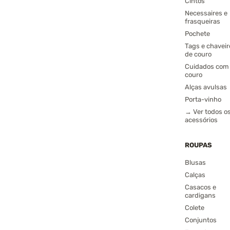
Cintos
Necessaires e
frasqueiras
Pochete
Tags e chaveir
de couro
Cuidados com
couro
Alças avulsas
Porta-vinho
→ Ver todos o
acessórios
ROUPAS
Blusas
Calças
Casacos e
cardigans
Colete
Conjuntos