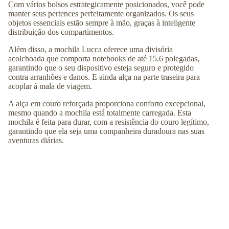
Com vários bolsos estrategicamente posicionados, você pode
manter seus pertences perfeitamente organizados. Os seus
objetos essenciais estão sempre à mão, graças à inteligente
distribuição dos compartimentos.
Além disso, a mochila Lucca oferece uma divisória
acolchoada que comporta notebooks de até 15.6 polegadas,
garantindo que o seu dispositivo esteja seguro e protegido
contra arranhões e danos. E ainda alça na parte traseira para
acoplar à mala de viagem.
A alça em couro reforçada proporciona conforto excepcional,
mesmo quando a mochila está totalmente carregada. Esta
mochila é feita para durar, com a resistência do couro legítimo,
garantindo que ela seja uma companheira duradoura nas suas
aventuras diárias.
MASCULIN
Essa peça é muito mais do que uma simples mochila. Ela se
encaixa perfeitamente em looks casuais ou profissionais,
proporcionando um toque de sofisticação em qualquer ocasião.
R$ 849,00
COMPRAR
Mais informações
Altura: ↕︎
47
cm
Largura: ⟷
30
cm
Profundidade: ⤢
10
cm