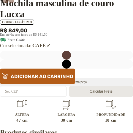
Mochila masculina de couro
Lucca
COURO LEGÍTIMO
R$ 849,00
Em até 6x sem juros de R$ 141,50
Frete Grátis
Cor selecionada:
CAFÉ
ADICIONAR AO CARRINHO
Envio rápido 🔥 Última peça
Calcular Frete
ALTURA
LARGURA
PROFUNDIDADE
47
cm
30
cm
10
cm
Produtos similares