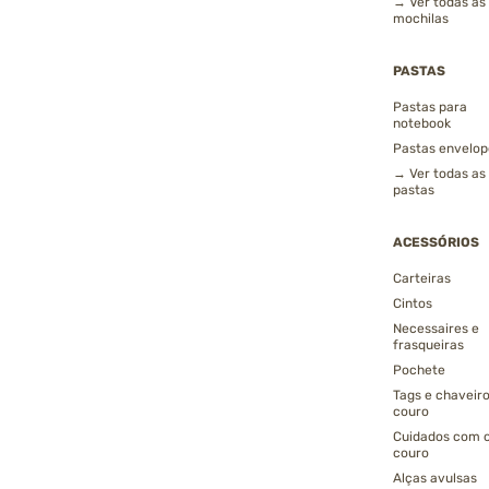
→ Ver todas as
mochilas
PASTAS
Pastas para
notebook
Pastas envelop
→ Ver todas as
pastas
ACESSÓRIOS
Carteiras
Cintos
Necessaires e
frasqueiras
Pochete
Tags e chaveir
couro
Cuidados com 
couro
Alças avulsas