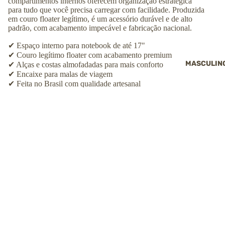
compartimentos internos oferecem organização estratégica
para tudo que você precisa carregar com facilidade. Produzida
em couro floater legítimo, é um acessório durável e de alto
padrão, com acabamento impecável e fabricação nacional.
✔ Espaço interno para notebook de até 17"
✔ Couro legítimo floater com acabamento premium
MASCULIN
✔ Alças e costas almofadadas para mais conforto
✔ Encaixe para malas de viagem
✔ Feita no Brasil com qualidade artesanal
Mais informações
Altura: ↕︎
42
cm
Largura: ⟷
36
cm
R$ 949,00
COMPRAR
Profundidade: ⤢
15
cm
Peso:
1,2
kg
Capacidade:
22
litros
Tamanho:
Grande
Comporta notebooks de:
Até 17 polegadas
Bolsos externos:
Sim
Bolsos internos:
Sim
Divisórias internas:
Sim
Pés metálicos:
Não
Marca:
Vira Vento
Material:
Couro legítimo