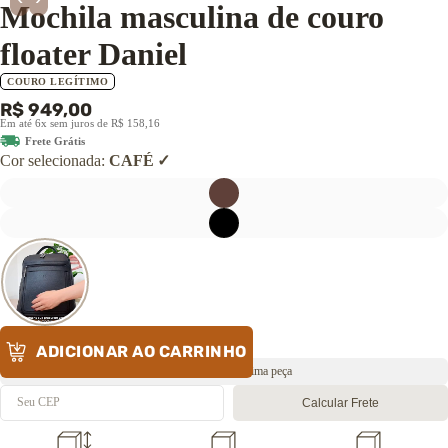
Mochila masculina de couro
CALÇADOS
Botas
floater Daniel
Coturnos
COURO LEGÍTIMO
Tênis
R$ 949,00
Sapatilhas
Em até 6x sem juros de R$ 158,16
Sandálias
Frete Grátis
Pantufas
Cor selecionada:
CAFÉ
→ Ver todos os
calçados
ADICIONAR AO CARRINHO
Envio rápido 🔥 Última peça
Calcular Frete