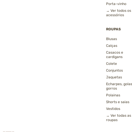
Porta-vinho
→ Ver todos os
acessórios
ROUPAS
Blusas
Calças
Casacos e
cardigans
Colete
Conjuntos
Jaquetas
Echarpes, golas
gorros
Polainas
Shorts e saias
Vestidos
→ Ver todas as
roupas
9º
Mochilas Masculinas de Couro
‹
›