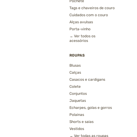
Pochete
Tags e chaveiros de couro
Cuidados com o couro
Alças avulsas
Porta-vinho
→ Ver todos os
acessórios
ROUPAS
Blusas
Calças
Casacos e cardigans
Colete
Conjuntos
Jaquetas
Echarpes, golas e gorros
Polainas
Shorts e saias
Vestidos
→ Ver todas as roupas