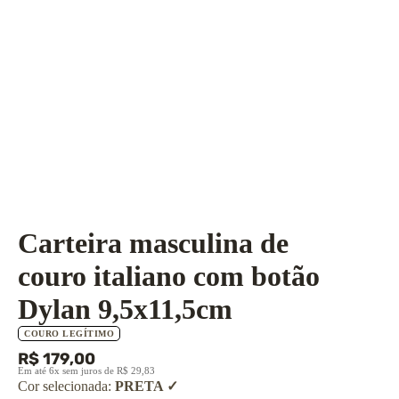
Carteira masculina de
couro italiano com botão
Dylan 9,5x11,5cm
COURO LEGÍTIMO
R$ 179,00
Em até 6x sem juros de R$ 29,83
Cor selecionada:
PRETA