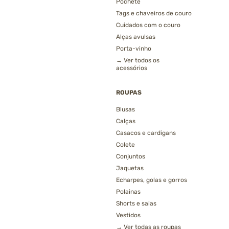
Pochete
Tags e chaveiros de couro
Cuidados com o couro
Alças avulsas
Porta-vinho
→ Ver todos os
acessórios
ROUPAS
Blusas
Calças
Casacos e cardigans
Colete
Conjuntos
Jaquetas
Echarpes, golas e gorros
Polainas
Shorts e saias
Vestidos
→ Ver todas as roupas