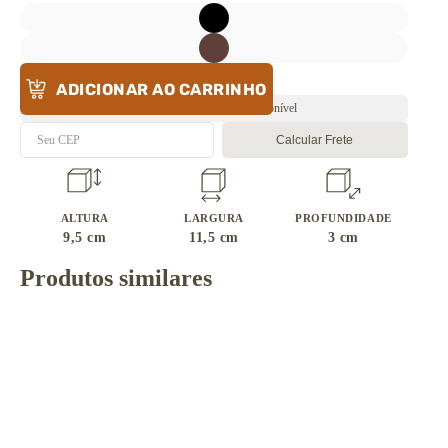
ADICIONAR AO CARRINHO
Envio rápido ⚡️ Estoque disponível
Calcular Frete
ALTURA
LARGURA
PROFUNDIDADE
9,5
cm
11,5
cm
3
cm
Produtos similares