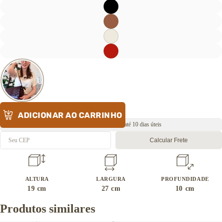
ADICIONAR AO CARRINHO
Em produção 🕘 Envio em até 10 dias úteis
Calcular Frete
ALTURA
LARGURA
PROFUNDIDADE
19
cm
27
cm
10
cm
Produtos similares