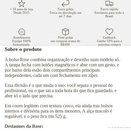
+ 10 anos de loja
Troca grátis
Envio rápido
Desde 2015
Troca ou devolução em
Enviamos para todo o
até 7 dias.
Brasil.
Atendimento
Frete grátis
Cashback
Equipe 100%
em compras acima de
Ganhe 10% para a
humanizada.
R$499.
próxima compra
Sobre o produto
A bolsa Rose combina organização e desenho num modelo só.
A tampa fecha com botões magnéticos e abre com um gesto, e
por baixo dela estão dois compartimentos principais
independentes, cada um com fechamento em zíper.
Essa divisão é o que muda o uso: você separa o pessoal do
profissional, ou o que sai a toda hora do que fica guardado, e
abre só o lado que precisa.
Em couro legítimo com textura croco, ela ainda traz bolsos
internos e divisória para os itens menores. A alça tiracolo é
regulável, e o peso fica em 525 g.
Destaques da Rose:
MASCULIN