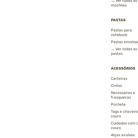
→ Ver todas as
mochilas
PASTAS
Pastas para
notebook
Pastas envelop
→ Ver todas as
pastas
ACESSÓRIOS
Carteiras
Cintos
Necessaires e
frasqueiras
Pochete
Tags e chaveir
couro
Cuidados com 
couro
Alças avulsas