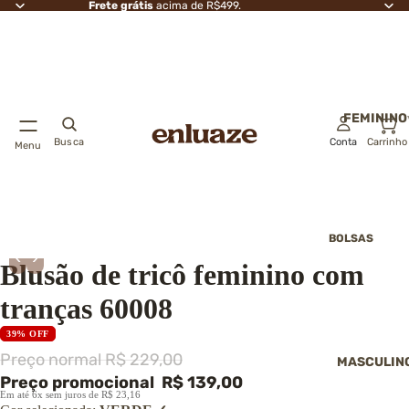
Frete grátis
acima de R$499.
FEMININO
Busca
Conta
Carrinho
Menu
BOLSAS
6º
Blusas Femininas
‹
›
Blusão de tricô feminino com
Bolsas transver
Bolsas de ombr
tranças 60008
Bolsas de mão
Bolsas saco
39% OFF
Bolsas de festa
Preço normal
R$ 229,00
MASCULIN
Clutch
Preço promocional
R$ 139,00
→ Ver todas as
Em até 6x sem juros de R$ 23,16
bolsas