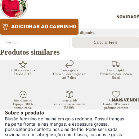
Mochila de car
pastas
→ Ver todas as
Carteiras
malas
NOVIDAD
Cintos
ACESSÓRIOS
Necessaires e
ADICIONAR AO CARRINHO
Carteiras
ACESSÓRIOS 
frasqueiras
VIAGEM
Envio rápido ⚡️ Estoque disponível
Cintos
Pochete
Necessaires e
Necessaires e
Calcular Frete
Tags e chaveir
frasqueiras
frasqueiras
couro
Produtos similares
Pochetes
Pochetes
Cuidados com 
couro
Porta-vinho
Identificador d
bagagem
Alças avulsas
Porta-terno
+ 10 anos de loja
Troca grátis
Envio rápido
Porta-terno
Porta-vinho
Desde 2015
Troca ou devolução em
Enviamos para todo o
Cuidados com 
até 7 dias.
Brasil.
couro
Porta-vinho
→ Ver todos os
acessórios
→ Ver todos os
→ Ver todos os
acessórios
acessórios
MAIS VENDI
ROUPAS
Atendimento
Frete grátis
Cashback
Equipe 100%
em compras acima de
Ganhe 10% para a
ROUPAS
MOCHILAS
humanizada.
R$499.
próxima compra
Blusas
Sobre o produto
Camiseta
Mochilas femin
Calças
Blusão feminino de malha em gola redonda. Possui tranças
Colete
na parte frontal e nas mangas, e espessura grossa,
Mochilas
Casacos e
possibilitando conforto nos dias de frio. Pode ser usada
masculinas
cardigans
Jaquetas
sozinha ou em sobreposição com blusas, casacos e golas.
Colete
Suéteres