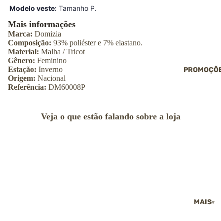
Conjuntos
Modelo veste
:
Tamanho P.
Gorro
Jaquetas
→ Ver todas as
Mais informações
roupas
Echarpes, golas
Marca:
Domizia
gorros
Composição:
93% poliéster e 7% elastano.
Polainas
Material:
Malha / Tricot
CALÇADOS
Gênero:
Feminino
Shorts e saias
Tênis
Estação:
Inverno
PROMOÇÕ
Vestidos
Origem:
Nacional
Pantufas
→ Ver todas as
Referência:
DM60008P
roupas
→ Ver todos os
calçados
CALÇADOS
Veja o que estão falando sobre a loja
Botas
Coturnos
Tênis
Sapatilhas
Sandálias
Pantufas
→ Ver todos os
MAIS
calçados