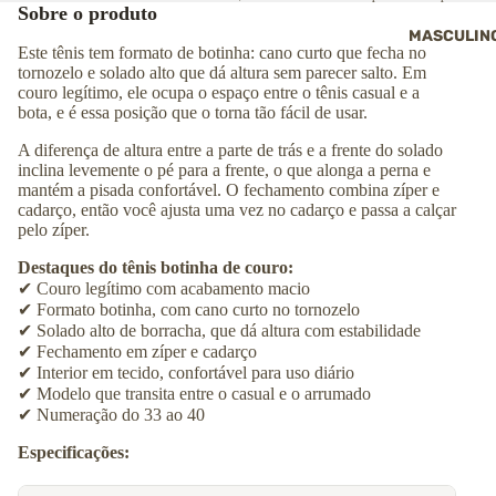
Sobre o produto
MASCULIN
Este tênis tem formato de botinha: cano curto que fecha no
tornozelo e solado alto que dá altura sem parecer salto. Em
couro legítimo, ele ocupa o espaço entre o tênis casual e a
bota, e é essa posição que o torna tão fácil de usar.
A diferença de altura entre a parte de trás e a frente do solado
inclina levemente o pé para a frente, o que alonga a perna e
mantém a pisada confortável. O fechamento combina zíper e
cadarço, então você ajusta uma vez no cadarço e passa a calçar
pelo zíper.
Destaques do tênis botinha de couro:
✔
Couro legítimo com acabamento macio
✔
Formato botinha, com cano curto no tornozelo
✔
Solado alto de borracha, que dá altura com estabilidade
✔
Fechamento em zíper e cadarço
✔
Interior em tecido, confortável para uso diário
✔
Modelo que transita entre o casual e o arrumado
✔
Numeração do 33 ao 40
Especificações: