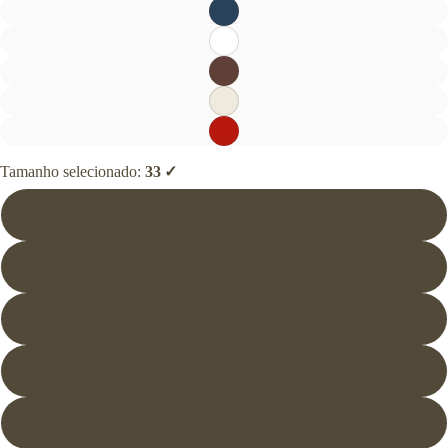
Tamanho selecionado:
33
33
34
35
36
37