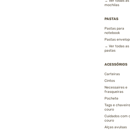
→ Ver todas as
mochilas
PASTAS
Pastas para
notebook
Pastas envelop
→ Ver todas as
pastas
ACESSÓRIOS
Carteiras
Cintos
Necessaires e
frasqueiras
Pochete
Tags e chaveir
couro
Cuidados com 
couro
Alças avulsas