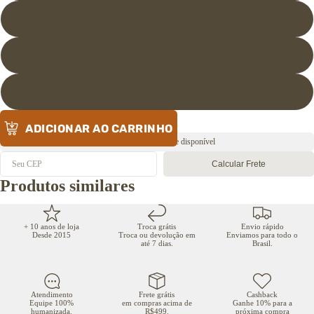
38
39
40
ADICIONAR AO CARRINHO
Envio rápido ⚡️ Estoque disponível
Calcular Frete
Produtos similares
+ 10 anos de loja
Troca grátis
Envio rápido
Desde 2015
Troca ou devolução em
Enviamos para todo o
até 7 dias.
Brasil.
Atendimento
Frete grátis
Cashback
Equipe 100%
em compras acima de
Ganhe 10% para a
humanizada.
R$499.
próxima compra