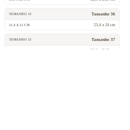
Tamanho 36
23,4 a 24 cm
Tamanho 37
24,1 a 24,8 cm
Tamanho 38
R$ 699,00
COMPRAR
24,9 a 25,5 cm
MOCHILAS
Tamanho 39
Mochilas para
notebook
25,6 a 26,1 cm
Mochilas
transversais
Tamanho 40
Mochila de car
→ Ver todas as
26,2 a 26,8 cm
mochilas