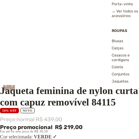
Porta-vinho
→ Ver todos os
acessórios
ROUPAS
Blusas
Calças
Casacos e
cardigans
Colete
Conjuntos
Jaquetas
‹
›
Jaqueta feminina de nylon curta
Echarpes, golas
gorros
com capuz removível 84115
Polainas
Shorts e saias
50% OFF
NOVO
Vestidos
Preço normal
R$ 439,00
→ Ver todas as
Preço promocional
R$ 219,00
roupas
Em até 6x sem juros de R$ 36,50
Cor selecionada:
VERDE