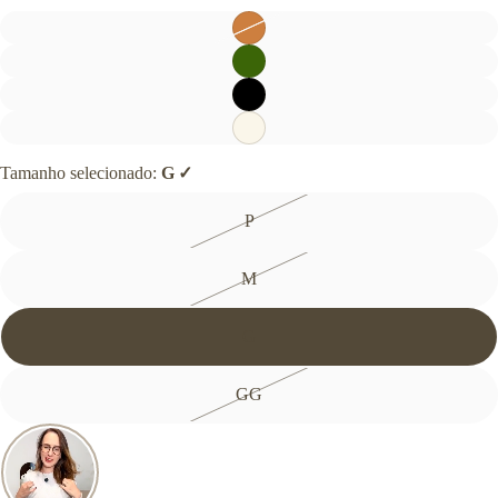
CALÇADOS
Botas
Coturnos
Tênis
Sapatilhas
Sandálias
Tamanho selecionado:
G
Pantufas
→ Ver todos os
calçados
P
M
G
GG