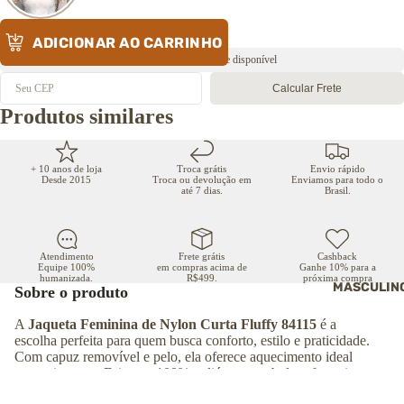
ADICIONAR AO CARRINHO
Envio rápido ⚡️ Estoque disponível
Calcular Frete
Produtos similares
+ 10 anos de loja
Troca grátis
Envio rápido
Desde 2015
Troca ou devolução em
Enviamos para todo o
até 7 dias.
Brasil.
Atendimento
Frete grátis
Cashback
Equipe 100%
em compras acima de
Ganhe 10% para a
humanizada.
R$499.
próxima compra
MASCULIN
Sobre o produto
A
Jaqueta Feminina de Nylon Curta Fluffy 84115
é a
escolha perfeita para quem busca conforto, estilo e praticidade.
Com capuz removível e pelo, ela oferece aquecimento ideal
para o inverno. Feita em 100% poliéster, tem bolsos frontais
com zíper e punhos ajustáveis. Ideal para quem procura uma