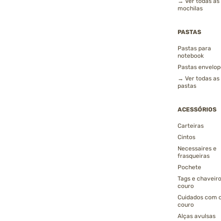
→ Ver todas as
mochilas
PASTAS
Pastas para
notebook
Pastas envelop
→ Ver todas as
pastas
ACESSÓRIOS
Carteiras
Cintos
Necessaires e
frasqueiras
Pochete
Tags e chaveir
couro
Cuidados com 
couro
Alças avulsas