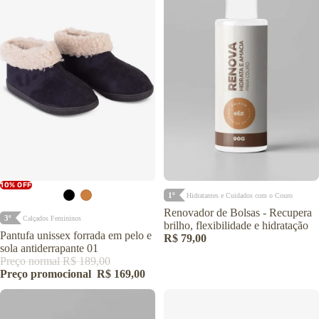
10% OFF
1º
Hidratantes e Cuidados com o Couro
Renovador de Bolsas - Recupera
3º
Calçados Femininos
brilho, flexibilidade e hidratação
Pantufa unissex forrada em pelo e
R$ 79,00
sola antiderrapante 01
Preço normal
R$ 189,00
Preço promocional
R$ 169,00