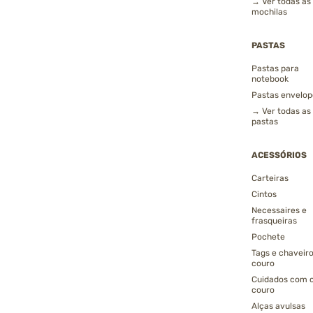
→ Ver todas as
mochilas
PASTAS
Pastas para
notebook
Pastas envelop
→ Ver todas as
pastas
ACESSÓRIOS
Carteiras
Cintos
Necessaires e
frasqueiras
Pochete
Tags e chaveir
couro
Cuidados com 
couro
Alças avulsas