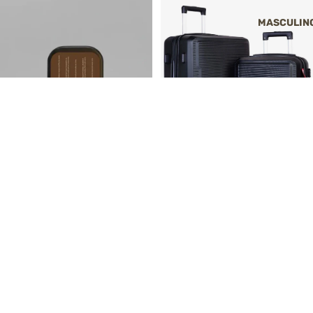
MASCULIN
16% OFF
2º
Hidratantes e Cuidados com o Couro
Hidratante para couro
2º
Malas de Viagem
R$ 35,00
Kit 2 malas de viagem Abs 20"
24" Denver
Preço normal
R$ 1.199,00
Preço promocional
R$ 999,00