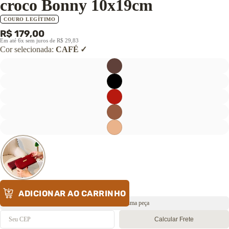
croco Bonny 10x19cm
CALÇADOS
COURO LEGÍTIMO
Botas
R$ 179,00
Coturnos
Em até 6x sem juros de R$ 29,83
Tênis
Cor selecionada:
CAFÉ
Sapatilhas
Sandálias
Pantufas
→ Ver todos os
calçados
ADICIONAR AO CARRINHO
Envio rápido 🔥 Última peça
Calcular Frete