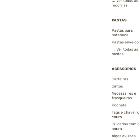
→ Ver todas as
mochilas
PASTAS
Pastas para
notebook
Pastas envelop
→ Ver todas as
pastas
ACESSÓRIOS
Carteiras
Cintos
Necessaires e
frasqueiras
Pochete
Tags e chaveir
couro
Cuidados com 
couro
Alças avulsas