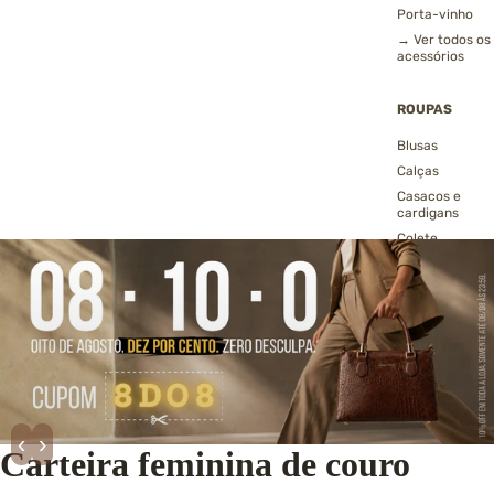
Porta-vinho
→ Ver todos os
acessórios
ROUPAS
Blusas
Calças
Casacos e
cardigans
Colete
Conjuntos
Jaquetas
Echarpes, golas
gorros
Polainas
Shorts e saias
Vestidos
→ Ver todas as
‹
›
roupas
Carteira feminina de couro