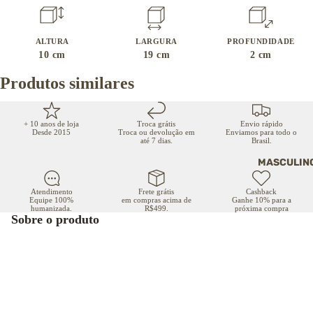
ALTURA
LARGURA
PROFUNDIDADE
10
cm
19
cm
2
cm
Produtos similares
+ 10 anos de loja
Troca grátis
Envio rápido
Desde 2015
Troca ou devolução em
Enviamos para todo o
até 7 dias.
Brasil.
MASCULIN
Atendimento
Frete grátis
Cashback
Equipe 100%
em compras acima de
Ganhe 10% para a
humanizada.
R$499.
próxima compra
Sobre o produto
A Bonny é a carteira tradicional bem resolvida: formato
retangular, sem invenção, e uma organização interna que dá
conta do dia a dia. Espaço para cartões, dois bolsos grandes
para documentos e um bolsinho com zíper para moedas.
R$ 179,00
COMPRAR
Os dois bolsos grandes são o diferencial dela. Como