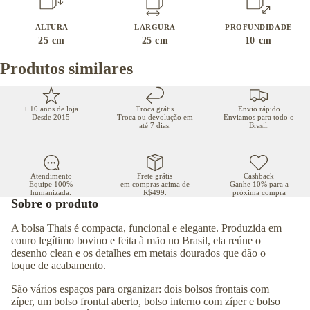
ALTURA
LARGURA
PROFUNDIDADE
25
cm
25
cm
10
cm
Produtos similares
+ 10 anos de loja
Troca grátis
Envio rápido
Desde 2015
Troca ou devolução em
Enviamos para todo o
até 7 dias.
Brasil.
Atendimento
Frete grátis
Cashback
Equipe 100%
em compras acima de
Ganhe 10% para a
humanizada.
R$499.
próxima compra
Sobre o produto
A bolsa Thais é compacta, funcional e elegante. Produzida em
couro legítimo bovino e feita à mão no Brasil, ela reúne o
desenho clean e os detalhes em metais dourados que dão o
toque de acabamento.
São vários espaços para organizar: dois bolsos frontais com
zíper, um bolso frontal aberto, bolso interno com zíper e bolso