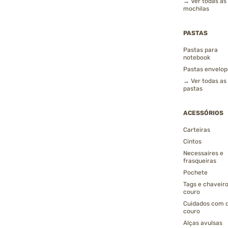
→ Ver todas as
mochilas
PASTAS
Pastas para
notebook
Pastas envelop
→ Ver todas as
pastas
ACESSÓRIOS
Carteiras
Cintos
Necessaires e
frasqueiras
Pochete
Tags e chaveir
couro
Cuidados com 
couro
Alças avulsas