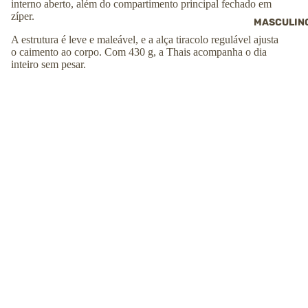
interno aberto, além do compartimento principal fechado em
zíper.
MASCULIN
A estrutura é leve e maleável, e a alça tiracolo regulável ajusta
o caimento ao corpo. Com 430 g, a Thais acompanha o dia
inteiro sem pesar.
Destaques da Thais:
✔
Couro legítimo bovino, feito à mão no Brasil
✔
Metais dourados de acabamento
✔
Fechamento principal em zíper
R$ 429,00
COMPRAR
✔
2 bolsos frontais com zíper e 1 bolso frontal aberto
✔
Bolso interno com zíper e bolso interno aberto
✔
Alça tiracolo regulável
✔
Estrutura leve e maleável, com 430 g
Ficha técnica
Altura: ↕︎
25
cm
Largura: ⟷
25
cm
Profundidade: ⤢
10
cm
Peso:
430
g
Tamanho:
Médio
Bolsos externos:
Sim
Bolsos e divisórias internas:
Sim
Tipo de alça:
Alça de ombro
Alça transversal