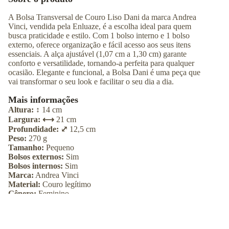
A Bolsa Transversal de Couro Liso Dani da marca Andrea
Vinci, vendida pela Enluaze, é a escolha ideal para quem
busca praticidade e estilo. Com 1 bolso interno e 1 bolso
externo, oferece organização e fácil acesso aos seus itens
essenciais. A alça ajustável (1,07 cm a 1,30 cm) garante
conforto e versatilidade, tornando-a perfeita para qualquer
ocasião. Elegante e funcional, a Bolsa Dani é uma peça que
vai transformar o seu look e facilitar o seu dia a dia.
Mais informações
Altura: ↕︎
14
cm
Largura: ⟷
21
cm
Profundidade: ⤢
12,5
cm
Peso:
270
g
Tamanho:
Pequeno
Bolsos externos:
Sim
Bolsos internos:
Sim
Marca:
Andrea Vinci
Material:
Couro legítimo
Gênero:
Feminino
Origem:
Nacional
Referência:
AV8178
MASCULIN