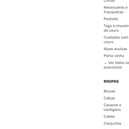
Cintos
Necessaires e
frasqueiras
Pochete
Tags e chaveir
de couro
Cuidados com
couro
Alças avulsas
Porta-vinho
→ Ver todos o
acessórios
ROUPAS
Blusas
Calças
Casacos e
cardigans
Colete
Conjuntos