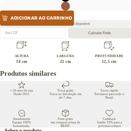
ADICIONAR AO CARRINHO
Envio rápido ⚡️ Estoque disponível
Calcular Frete
ALTURA
LARGURA
PROFUNDIDADE
14
cm
21
cm
12,5
cm
Produtos similares
+ 10 anos de loja
Troca grátis
Envio rápido
Desde 2015
Troca ou devolução em
Enviamos para todo o
até 7 dias.
Brasil.
Atendimento
Frete grátis
Cashback
Equipe 100%
em compras acima de
Ganhe 10% para a
humanizada.
R$499.
próxima compra
Sobre o produto