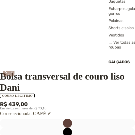
Jaquetas
Echarpes, gola
gorros
Polainas
Shorts e saias
Vestidos
→ Ver todas a
roupas
CALÇADOS
‹
›
Botas
Bolsa transversal de couro liso
Coturnos
Dani
Tênis
Sapatilhas
COURO LEGÍTIMO
Sandálias
R$ 439,00
Pantufas
Em até 6x sem juros de R$ 73,16
Cor selecionada:
CAFÉ
→ Ver todos o
calçados