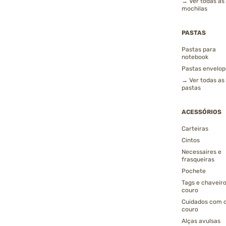
→ Ver todas as
mochilas
PASTAS
Pastas para
notebook
Pastas envelop
→ Ver todas as
pastas
ACESSÓRIOS
Carteiras
Cintos
Necessaires e
frasqueiras
Pochete
Tags e chaveir
couro
Cuidados com 
couro
Alças avulsas