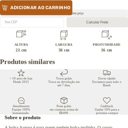
ADICIONAR AO CARRINHO
Envio rápido 🔥 Última peça
Calcular Frete
ALTURA
LARGURA
PROFUNDIDADE
21
cm
36
cm
16
cm
Produtos similares
+ 10 anos de loja
Troca grátis
Envio rápido
Desde 2015
Troca ou devolução em
Enviamos para todo o
até 7 dias.
Brasil.
Atendimento
Frete grátis
Cashback
Equipe 100%
em compras acima de
Ganhe 10% para a
humanizada.
R$499.
próxima compra
Sobre o produto
A bolsa Aurora é para quem prefere bolsa molinha. O couro