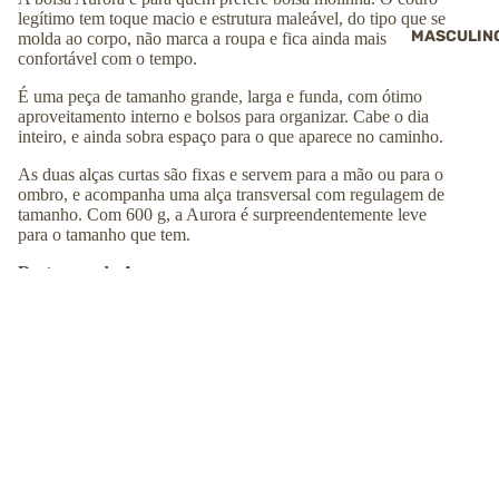
legítimo tem toque macio e estrutura maleável, do tipo que se
MASCULIN
molda ao corpo, não marca a roupa e fica ainda mais
confortável com o tempo.
É uma peça de tamanho grande, larga e funda, com ótimo
aproveitamento interno e bolsos para organizar. Cabe o dia
inteiro, e ainda sobra espaço para o que aparece no caminho.
As duas alças curtas são fixas e servem para a mão ou para o
ombro, e acompanha uma alça transversal com regulagem de
tamanho. Com 600 g, a Aurora é surpreendentemente leve
para o tamanho que tem.
Destaques da Aurora:
✔
Couro legítimo liso com toque macio e maleável
✔
Tamanho grande, com ótimo aproveitamento interno
✔
Bolsos internos para organizar
R$ 539,00
COMPRAR
✔
Duas alças curtas fixas de mão ou ombro
✔
Alça transversal com regulagem de tamanho
✔
Apenas 600 g para o tamanho grande
Ficha técnica
Altura: ↕︎
21
cm
Largura: ⟷
36
cm