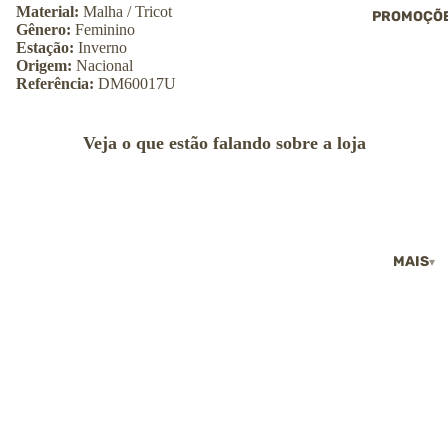
→ Ver todas as
Material:
Malha / Tricot
PROMOÇÕ
roupas
Jaquetas
Gênero:
Feminino
Echarpes, golas
Estação:
Inverno
gorros
Origem:
Nacional
CALÇADOS
Referência:
DM60017U
Polainas
Tênis
Shorts e saias
Pantufas
Vestidos
Veja o que estão falando sobre a loja
→ Ver todos os
→ Ver todas as
calçados
roupas
CALÇADOS
Botas
MAIS
Coturnos
Tênis
Sapatilhas
Sandálias
Pantufas
→ Ver todos os
calçados