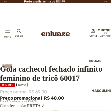
Frete grátis
acima de R$499.
FEMININO
Busca
Conta
Carrinho
Menu
2º
Echarpes, Golas e Gorros Femininos
BOLSAS
‹
›
Gola cachecol fechado infinito
Bolsas transver
Bolsas de ombr
feminino de tricô 60017
Bolsas de mão
30% OFF
NOVO
Bolsas saco
MASCULIN
Preço normal
R$ 69,00
Bolsas de festa
Preço promocional
R$ 48,00
Clutch
Em até 6x sem juros de R$ 8,00
→ Ver todas as
Cor selecionada:
PRETA
bolsas