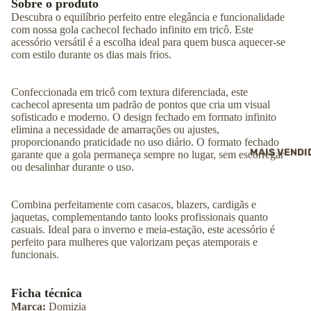
Sobre o produto
Carteiras
ACESSÓRIOS
Descubra o equilíbrio perfeito entre elegância e funcionalidade
ACESSÓRIOS 
Cintos
com nossa gola cachecol fechado infinito em tricô. Este
VIAGEM
Carteiras
acessório versátil é a escolha ideal para quem busca aquecer-se
Necessaires e
Cintos
frasqueiras
Necessaires e
com estilo durante os dias mais frios.
frasqueiras
Necessaires e
Pochete
frasqueiras
Pochetes
Tags e chaveir
Confeccionada em tricô com textura diferenciada, este
Pochetes
couro
Identificador d
cachecol apresenta um padrão de pontos que cria um visual
bagagem
Porta-vinho
Cuidados com 
sofisticado e moderno. O design fechado em formato infinito
couro
Porta-terno
Porta-terno
elimina a necessidade de amarrações ou ajustes,
Alças avulsas
Porta-vinho
Cuidados com 
proporcionando praticidade no uso diário.
O formato fechado
couro
MAIS VENDI
garante que a gola permaneça sempre no lugar, sem escorregar
Porta-vinho
→ Ver todos os
acessórios
ou desalinhar durante o uso.
→ Ver todos os
→ Ver todos os
acessórios
acessórios
MOCHILAS
Combina perfeitamente com casacos, blazers, cardigãs e
ROUPAS
ROUPAS
jaquetas, complementando tanto looks profissionais quanto
Mochilas femin
casuais.
Ideal para o inverno e meia-estação, este acessório é
Camiseta
Blusas
Mochilas
perfeito para mulheres que valorizam peças atemporais e
masculinas
Colete
Calças
funcionais.
Jaquetas
Casacos e
cardigans
Suéteres
Ficha técnica
Colete
Gorro
Marca:
Domizia
Conjuntos